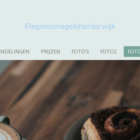
Elegancenagelsharderwijk
ANDELINGEN
PRIJZEN
FOTO'S
FOTO2
FOT